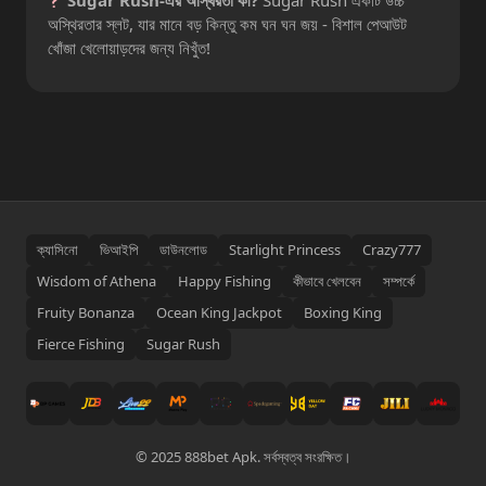
Sugar Rush-এর অস্থিরতা কী?
Sugar Rush একটি উচ্চ
অস্থিরতার স্লট, যার মানে বড় কিন্তু কম ঘন ঘন জয় - বিশাল পেআউট
খোঁজা খেলোয়াড়দের জন্য নিখুঁত!
ক্যাসিনো
ভিআইপি
ডাউনলোড
Starlight Princess
Crazy777
Wisdom of Athena
Happy Fishing
কীভাবে খেলবেন
সম্পর্কে
Fruity Bonanza
Ocean King Jackpot
Boxing King
Fierce Fishing
Sugar Rush
© 2025 888bet Apk. সর্বস্বত্ব সংরক্ষিত।