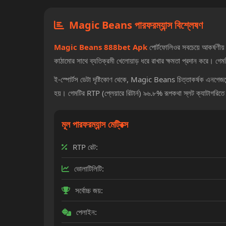
Magic Beans পারফরম্যান্স বিশ্লেষণ
Magic Beans
888bet Apk
পোর্টফোলিওর সবচেয়ে আকর্ষণীয় 
কাঠামোর সাথে ব্যতিক্রমী খেলোয়াড় ধরে রাখার ক্ষমতা প্রদান করে। গেম
ই-স্পোর্টস ডেটা দৃষ্টিকোণ থেকে, Magic Beans চিত্তাকর্ষক এনগেজমেন্ট
হয়। গেমটির RTP (প্লেয়ারে রিটার্ন) ৯৬.৮% রূপকথা স্লট ক্যাটাগরিত
মূল পারফরম্যান্স মেট্রিক্স
RTP রেট:
ভোলাটিলিটি:
সর্বোচ্চ জয়:
পেলাইন: