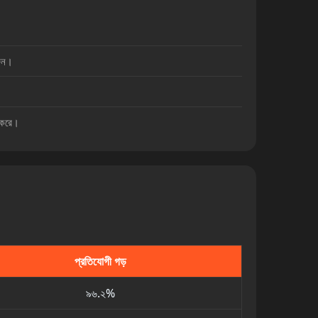
রুন।
ন করে।
প্রতিযোগী গড়
৯৬.২%