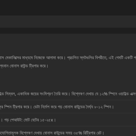
ানিক্সের মাধ্যমে নিজেকে আলাদা করে। প্রচলিত স্লটগুলির বিপরীতে, এই গেমটি একটি প্রগত
মূল্যবান বোনাস রাউন্ড ট্রিগার করে।
 ওয়াইল্ড সিম্বল, একাধিক জয়ের সংমিশ্রণ তৈরি করে। বিশ্লেষণ দেখায় যে ১২% স্পিনে ওয়াইল্ড এক
্রি স্পিন ট্রিগার করে। ডেটা নির্দেশ করে গড় বোনাস রাউন্ডের দৈর্ঘ্য ৮-১২ স্পিন।
চার। গড় পেআউট: মোট বেটের ১৫-২৫x।
তিযোগিতামূলক বিশ্লেষণ দেখায় বোনাস রাউন্ডের সময় ৩৫% রিট্রিগার রেট।