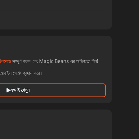
উনলোড
সম্পূর্ণ করুন এবং Magic Beans এর অভিজ্ঞতা নিন!
 মোবাইল গেমিং প্রদান করে।
এখনই খেলুন