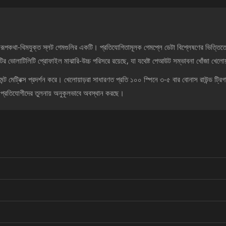
রূপকথা-থিমযুক্ত স্লট গেমগুলির একটি। প্রতিযোগিতামূলক গেমপ্লে ডেটা বিশ্লেষণের ভিত্তিতে, 
টির ভোলাটিলিটি প্রোফাইল মাঝারি-উচ্চ পরিসরে রয়েছে, যা যথেষ্ট পেআউট সম্ভাবনা খোঁজা খেলো
 মেট্রিক্স প্রদর্শন করে। খেলোয়াড়রা সাধারণত প্রতি ১০০ স্পিনে ৩-৫ বার বোনাস রাউন্ড ট্রিগ
ে প্রতিযোগীদের তুলনায় অনুকূলভাবে অবস্থান করছে।