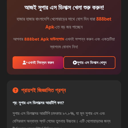
আজই সুপার এস ডিলাক্স খেলা শুরু করুন!
হাজার হাজার বাংলাদেশি খেলোয়াড়ের সাথে যোগ দিন যারা
888bet
Apk
-তে বড় জয় পাচ্ছেন
আপনার
888bet Apk ডাউনলোড
এখনই সম্পন্ন করুন এবং একচেটিয়া
স্বাগতম বোনাস নিন!
এখনই নিবন্ধন করুন
সুপার এস ডিলাক্স খেলুন
প্রায়শই জিজ্ঞাসিত প্রশ্ন
প্র: সুপার এস ডিলাক্সের আরটিপি কত?
সুপার এস ডিলাক্সের আরটিপি চমৎকার ৯৭.৮%, যা মূল সুপার এস এবং
বেশিরভাগ অন্যান্য স্লট গেমের তুলনায় উচ্চতর। এটি খেলোয়াড়দের জন্য