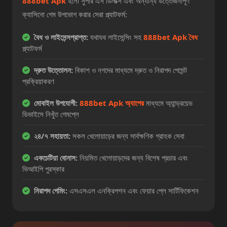
888bet Apk
হলো সুপার এস ডিলাক্স এবং অন্যান্য উত্তেজনাপূর্ণ
ক্যাসিনো গেম উপভোগ করার সেরা প্ল্যাটফর্ম:
বৈধ ও লাইসেন্সপ্রাপ্ত:
যথাযথ লাইসেন্সিং সহ
888bet Apk বৈধ
প্ল্যাটফর্ম
দ্রুত উত্তোলন:
বিকাশ ও নগদের মাধ্যমে দ্রুত ও নিরাপদ পেমেন্ট
প্রক্রিয়াকরণ
মোবাইল উপযোগী:
888bet Apk অ্যাপের
মাধ্যমে অ্যান্ড্রয়েড
ডিভাইসে নিখুঁত গেমপ্লে
২৪/৭ সহায়তা:
সকল খেলোয়াড়ের জন্য সার্বক্ষণিক গ্রাহক সেবা
একচেটিয়া বোনাস:
নিয়মিত খেলোয়াড়দের জন্য বিশেষ প্রচার এবং
ভিআইপি পুরস্কার
নিরাপদ গেমিং:
এসএসএল এনক্রিপশন এবং ফেয়ার প্লে সার্টিফিকেশন