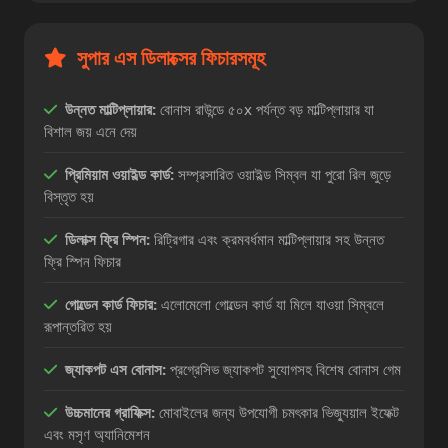
সুপার এস ডিলাক্সের ফিচারসমূহ
উন্নত মাল্টিপ্লায়ার:
বোনাস রাউন্ডে ৫০x পর্যন্ত বড় মাল্টিপ্লায়ার যা
বিশাল জয় এনে দেয়
প্রিমিয়াম ওয়াইল্ড কার্ড:
সম্প্রসারিত ওয়াইল্ড সিম্বল যা পুরো রিল জুড়ে
বিস্তৃত হয়
ডিলাক্স ফ্রি স্পিন:
রিট্রিগার এবং ক্রমবর্ধমান মাল্টিপ্লায়ার সহ উন্নত
ফ্রি স্পিন ফিচার
গোল্ডেন কার্ড ফিচার:
এলোমেলো গোল্ডেন কার্ড যা মিলে যাওয়া সিম্বলে
রূপান্তরিত হয়
জ্যাকপট এস বোনাস:
প্রগ্রেসিভ জ্যাকপট সুযোগসহ বিশেষ বোনাস গেম
উচ্চমানের গ্রাফিক্স:
মোবাইলের জন্য উপযোগী চমৎকার ভিজ্যুয়াল ইফেক্ট
এবং মসৃণ অ্যানিমেশন