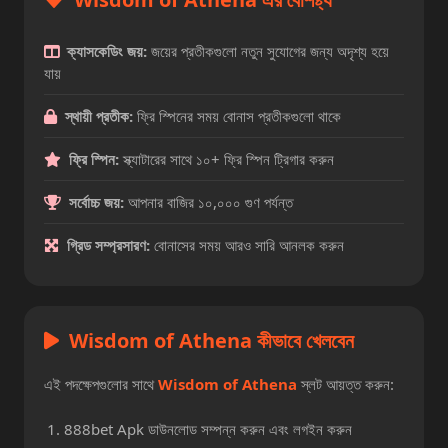
ক্যাসকেডিং জয়:
জয়ের প্রতীকগুলো নতুন সুযোগের জন্য অদৃশ্য হয়ে
যায়
স্থায়ী প্রতীক:
ফ্রি স্পিনের সময় বোনাস প্রতীকগুলো থাকে
ফ্রি স্পিন:
স্ক্যাটারের সাথে ১০+ ফ্রি স্পিন ট্রিগার করুন
সর্বোচ্চ জয়:
আপনার বাজির ১০,০০০ গুণ পর্যন্ত
গ্রিড সম্প্রসারণ:
বোনাসের সময় আরও সারি আনলক করুন
Wisdom of Athena কীভাবে খেলবেন
এই পদক্ষেপগুলোর সাথে
Wisdom of Athena
স্লট আয়ত্ত করুন:
888bet Apk ডাউনলোড সম্পন্ন করুন এবং লগইন করুন