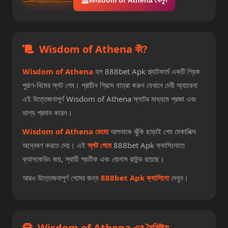
Wisdom of Athena কী?
Wisdom of Athena
হল 888bet Apk প্ল্যাটফর্মে একটি গ্রিক
পুরাণ-থিমের স্লট গেম। প্রাচীন গ্রিসে যাত্রা করুন যেখানে দেবী অ্যাথেনা
এই উত্তেজনাপূর্ণ Wisdom of Athena স্লটের মাধ্যমে প্রজ্ঞা এবং
ভাগ্য প্রদান করেন।
Wisdom of Athena ডেমো
আপনাকে ঝুঁকি ছাড়াই গেম মেকানিক্স
অন্বেষণ করতে দেয়। এই
স্লট গেমে
888bet Apk ক্যাসিনোতে
ক্যাসকেডিং জয়, স্থায়ী প্রতীক এবং বোনাস রাউন্ড রয়েছে।
আরও উত্তেজনাপূর্ণ গেমের জন্য
888bet Apk ক্যাসিনো
দেখুন।
Wisdom of Athena এর বৈশিষ্ট্য