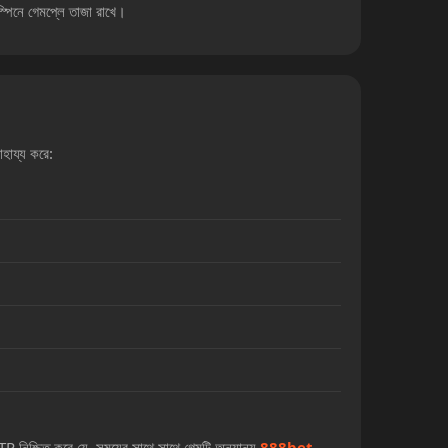
পিনে গেমপ্লে তাজা রাখে।
হায্য করে:
P নিশ্চিত করে যে, সময়ের সাথে সাথে গেমটি অন্যান্য
888bet