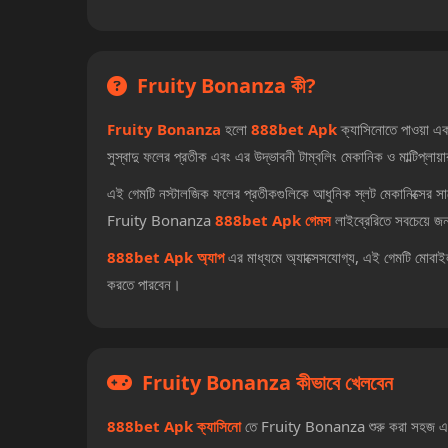
Fruity Bonanza কী?
Fruity Bonanza
হলো
888bet Apk
ক্যাসিনোতে পাওয়া এক
সুস্বাদু ফলের প্রতীক এবং এর উদ্ভাবনী টাম্বলিং মেকানিক ও মাল্টিপ্লায়
এই গেমটি নস্টালজিক ফলের প্রতীকগুলিকে আধুনিক স্লট মেকানিক্সের সাথ
Fruity Bonanza
888bet Apk গেমস
লাইব্রেরিতে সবচেয়ে জন
888bet Apk অ্যাপ
এর মাধ্যমে অ্যাক্সেসযোগ্য, এই গেমটি মোবাই
করতে পারবেন।
Fruity Bonanza কীভাবে খেলবেন
888bet Apk ক্যাসিনো
তে Fruity Bonanza শুরু করা সহজ এবং 