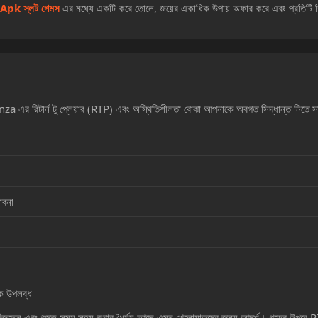
pk স্লট গেমস
এর মধ্যে একটি করে তোলে, জয়ের একাধিক উপায় অফার করে এবং প্রতিটি স্
 এর রিটার্ন টু প্লেয়ার (RTP) এবং অস্থিতিশীলতা বোঝা আপনাকে অবগত সিদ্ধান্ত নিতে সা
াবনা
েক উপলব্ধ
জছেন এবং শুষ্ক সময় সহ্য করার ধৈর্য্য আছে এমন খেলোয়াড়দের জন্য আদর্শ। গড়ের উপরে RT