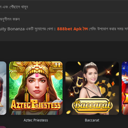
ুন এবং পৌঁছালে থামুন
 অনুশীলন করুন
 Fruity Bonanza একটি সুযোগের খেলা।
888bet Apk বৈধ
গেমিং উপভোগ করার সময় সর্বদ
Aztec Priestess
Baccarat