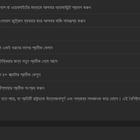
াপ বা ওয়েবসাইটের মাধ্যমে আপনার অ্যাকাউন্টে প্রবেশ করুন
েভেল কন্ট্রোল ব্যবহার করে আপনার বাজি সামঞ্জস্য করুন
েশি একই ধরনের ফলের প্রতীক মেলান
তিক্রিয়ার জন্য নতুন প্রতীক নেমে আসে
ে ৪+ স্ক্যাটার প্রতীক ফেলুন
টিপ্লায়ার প্রতীক সংগ্রহ করুন
ে পারে, যা প্রতিটি রাউন্ডকে উত্তেজনাপূর্ণ এবং সম্ভাব্য লাভজনক করে তোলে। এই বৈশিষ্ট