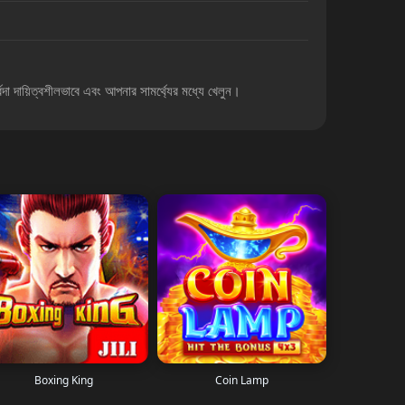
া দায়িত্বশীলভাবে এবং আপনার সামর্থ্যের মধ্যে খেলুন।
Boxing King
Coin Lamp